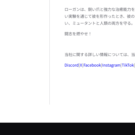
ローガンは、鋭い爪と強力な治癒能力を
い実験を通じて彼を形作ったとき、彼の
い、ミュータントと人類の両方を守る。
闘志を燃やせ！
当社に関する詳しい情報については、当
Discord
|
X
|
Facebook
|
Instagram
|
TikTok
|