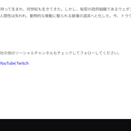
持って生まれ、何世紀も生きてきた。しかし、秘密の政府組織であるウェポ
人間性は失われ、動物的な衝動に駆られる破壊の道具へと化した。今、トラ
社の他のソーシャルチャンネルもチェックしてフォローしてください。
YouTube
|
Twitch